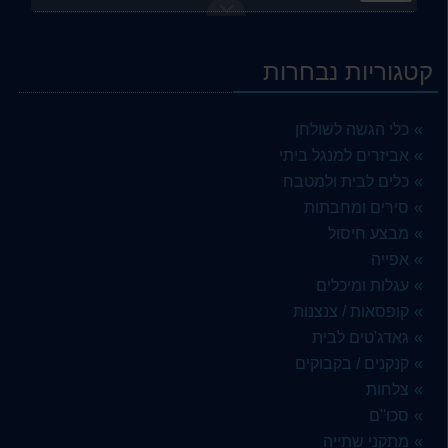
לוח קרש חיתוך בינוני בריאותי 30/20 סמ מבית ARCOSTEEL
39.00 ₪
קטגוריות נבחרות
3 קעריות לסופלה 7 סמ מפורצלן לבן jaguar
19.00 ₪
כלי הגשה לשולחן
צלחת תחתית קטנות פורצלן לאספרסו 10 סמ - ארקוסטיל
אביזרים למנגל ביתי
4.00 ₪
כלים לבית ולמטבח
סירים ומחבתות
כף גלידה כספית חזקה ועמידה מאד - ארקוסטיל
24.00 ₪
מבצע חיסול
אפייה
סט 5 סכינים קטנות לגבינות ידית עץ באריזת מתנה - ארקוסטיל
עגלות ומיכלים
29.00 ₪
קופסאות / צנצנות
כוס מיוחדת זכוכית לקוקטייל / שתיה קלה 400 מל - ארקוסטיל
גאדג'טים לבית
13.00 ₪
קנקנים / בקבוקים
צלחות
סט 6 כוסות זכוכית גבוהות הייבול נערמות 400 מל הלן HELEN LAV- ארקוסטיל
סכו''ם
69.00 ₪
מתקני שתייה