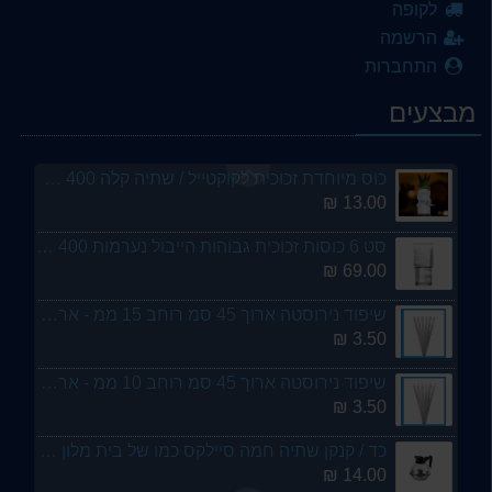
לקופה
הרשמה
כף גלידה כספית חזקה ועמידה מאד - ארקוסטיל
התחברות
24.00 ₪
מבצעים
סט 5 סכינים קטנות לגבינות ידית עץ באריזת מתנה - ארקוסטיל
29.00 ₪
כוס מיוחדת זכוכית לקוקטייל / שתיה קלה 400 מל - ארקוסטיל
13.00 ₪
סט 6 כוסות זכוכית גבוהות הייבול נערמות 400 מל הלן HELEN LAV- ארקוסטיל
69.00 ₪
שיפוד נירוסטה ארוך 45 סמ רוחב 15 ממ - ארקוסטיל
3.50 ₪
שיפוד נירוסטה ארוך 45 סמ רוחב 10 ממ - ארקוסטיל
3.50 ₪
כד / קנקן שתיה חמה סיילקס כמו של בית מלון תחתית נירוסטה - מבית ארקוסטיל
14.00 ₪