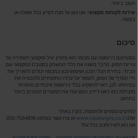
הטוב ביותר.
שירות לקוחות מקצועי
: אנו כאן על מנת לסייע בכל שאלה או
בקשה.
סיכום
גסטרונום נירוסטה עם מכסה הוא פתרון יעיל ומקצועי לשמירה על
טריות המזון. הדבר משנה את כללי המשחק במטבח המקצועי וגם
הביתי. בחירת הכלי הנכון ושימוש נכון במכסה יכולים להאריך את
חיי המדף של המזון, לשמור על ערכיו התזונתיים ולהבטיח את
בטיחותו. לכן, ראוי להשקיע בכלי נירוסטה איכותיים מחנויות
מובילות כמו ראט-דיזיין, המציעות את המוצרים הטובים ביותר
בתחום.
לפרטים נוספים ולהזמנות, בקרו באתר
שלנו
www.ratdesigns.co.il
או צרו קשר בטלפון 050-7564898.
אנו כאן לשירותכם בכל עת!
מבצע על גסטרונום נירוסטה למכירה – שדרג את המטבח