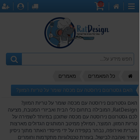
0
דף
עגלת
לקופה
התחברו
ה
קטגוריות
הבית
קניות
דף
כל המאמרים
מאמרים
הבית"
האם גסטרונום נירוסטה עם מכסה שומר על טריות המזון?
האם גסטרונום נירוסטה עם מכסה שומר על טריות המזון?
RatDesign, המובילה בתחום כלי הבית ואביזרי המטבח, מציעה
לכם גסטרונום נירוסטה עם מכסה שתוכנן במיוחד לשמירה על
טריות המזון. המוצר, המיולץ ממיטב המותגים הגדולים מארצות
הברית ואירופה, נבחר בקפידה על ידי מייסדי האתר מתוך ניסיון
עשיר ואהבה לבישול. בעזרת טכנולוגיות מתקדמות וחומרים