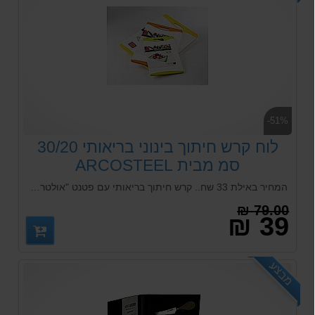
-51%
לוח קרש חיתוך בינוני בריאותי 30/20
סמ מבית ARCOSTEEL
המחיר באילת 33 שח.. קרש חיתוך בריאותי עם פטנט "אולטרא פרש" בעל חומר ה"מיקרובן".הקוטל בקטריות ועובש על גבי הלוח. אנטי בקטריאלי
79.00 ₪
39 ₪
מבצע