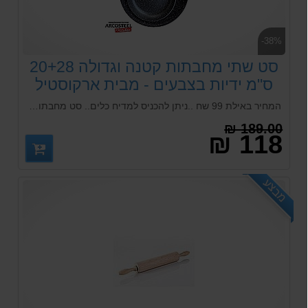
-38%
סט שתי מחבתות קטנה וגדולה 20+28
ס"מ ידיות בצבעים - מבית ארקוסטיל
המחיר באילת 99 שח ..ניתן להכניס למדיח כלים.. סט מחבתות טפלון נון סטיק עם אישור משרד הבריאות שלא פולט רעלים בזמן בישול...תמיד עדיף להשתמש עם כלי סיליקון או עץ לשמירת המוצר לאורך זמן
189.00 ₪
118 ₪
מבצע