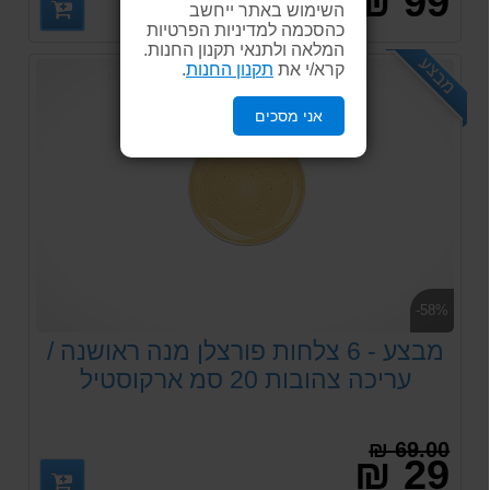
99 ₪
השימוש באתר ייחשב
כהסכמה למדיניות הפרטיות
המלאה ולתנאי תקנון החנות.
מבצע
קרא/י את
תקנון החנות
.
אני מסכים
-58%
מבצע - 6 צלחות פורצלן מנה ראושנה /
עריכה צהובות 20 סמ ארקוסטיל
69.00 ₪
29 ₪