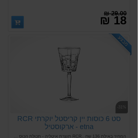
29.00 ₪
18 ₪
מבצע
-31%
סט 6 כוסות יין קריסטל יוקרתי RCR
etna - ארקוסטיל
המחיר באילת 136 שח ..RCR תוצרת איטליה - תכולת הכוס 210 מל. היבואן - ארקוסטיל תוכלו לבקר באתר היצרן: https://www.rcrcrystal.com/en/