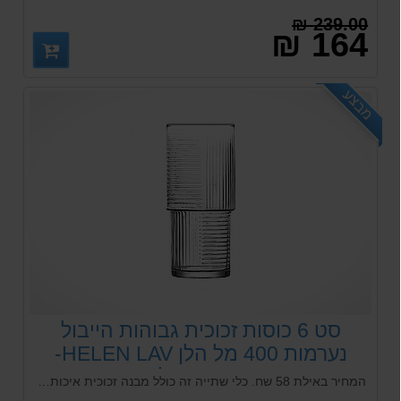
239.00 ₪
164 ₪
מבצע
סט 6 כוסות זכוכית גבוהות הייבול
נערמות 400 מל הלן HELEN LAV-
ארקוסטיל
המחיר באילת 58 שח. כלי שתייה זה כולל מבנה זכוכית איכותי, המספק ברק ובהירות מעולים, מושלמים לשימוש ביתי ומקצועי כאחד. העיטור הליניארי המוטבע שלו מוסיף נופך מודרני לכל בר או שולחן אוכל, בעוד שהעיצוב הניתן לערימה מאפשר אחסון נוח וחסכוני במקום.