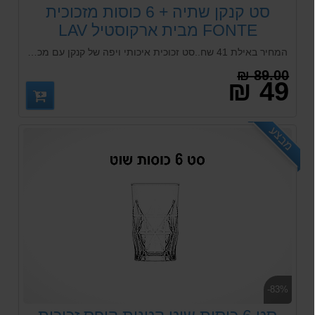
סט קנקן שתיה + 6 כוסות מזכוכית
FONTE מבית ארקוסטיל LAV
המחיר באילת 41 שח..סט זכוכית איכותי ויפה של קנקן עם מכסה 1.2 ליטר + 6 כוסות 390 מל מזכוכית חלקה המתאימה לכל סוגי המשקאות החמים והקרים ויכול להכנס לכל סוגי המדיח כלים
89.00 ₪
49 ₪
מבצע
-83%