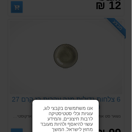
12 ₪
מבצע
6 צלחות גדולות מנה עקרית בז קרם 27
סמ ריאקטיב - ארקוסטיל
אנו משתמשים בקבצי לוג,
עוגיות וכלי סטטיסטיקה
נשאר סט אחד אחרון... סט 6 צלחות מיוחדות מבית ארקוסטיל. הצלחות מתאימות לכל סוגי המדיחים הביתי והמוסדי.
לרבות חיצוניים, והמידע
עשוי להיאסף ולהיות מעובד
מחוץ לישראל. המשך