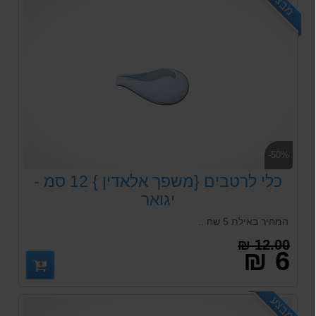
מבצע
-50%
כלי לרטבים {משפך אלאדין } 12 סמ -
יגואר
המחיר באילת 5 שח ..
12.00 ₪
6 ₪
מבצע