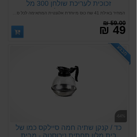
זכוכית לעריכת שולחן 300 מל
ארקוסטיל
המחיר באילת 41 שח כוס מיוחדת אלגנטית המתאימה לכל סוגי המשקאות חמים וקרים נכנסת לכל סוגי המדיח התעשייתי, המוסדי והביתי. הכוס ממפעל פסבחצ'ה passabache, אחד המפעלים הגדולים והטובים בעולם בייצור זכוכית
59.00 ₪
49 ₪
מבצע
-64%
כד / קנקן שתיה חמה סיילקס כמו של
בית מלון תחתית נירוסטה - מבית