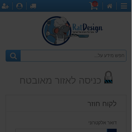
0
דף
עגלת
לקופה
התחברו
ה
קטגוריות
הבית
קניות
כניסה לאזור מאובטח
לקוח חוזר
דואר אלקטרוני