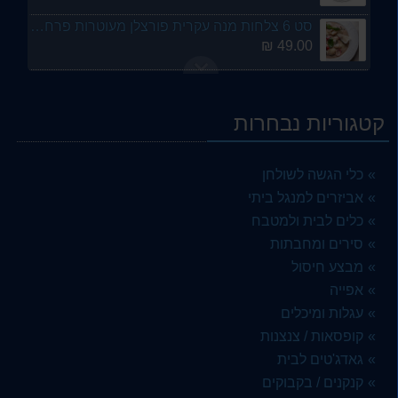
סט 6 צלחות מנה עקרית פורצלן מעוטרות פרחים ומהודרות 26 סמ GURAL
49.00 ₪
מבצע - 6 צלחות פורצלן מנה ראושנה / עריכה צהובות 20 סמ ארקוסטיל
29.00 ₪
קטגוריות נבחרות
סט 6 כוסות שוט קטנות קופס זכוכית מעוטרת 100 מל ארקוסטיל LAV
12.00 ₪
כלי הגשה לשולחן
זוג כלי מעוין אובלי פורצלן לחמוצים וסלטים פורצלן
אביזרים למנגל ביתי
6.00 ₪
כלים לבית ולמטבח
סירים ומחבתות
כוס מיוחדת זכוכית לקוקטייל / שתיה קלה 400 מל - ארקוסטיל
13.00 ₪
מבצע חיסול
אפייה
סט 6 כוסות יין קריסטל יוקרתי RCR etna - ארקוסטיל
עגלות ומיכלים
164.00 ₪
קופסאות / צנצנות
קערית קטנה אפורה מלמין {פלסטיק קשיח איכותי} 9/9 סמ - ארקוסטיל
גאדג'טים לבית
2.00 ₪
קנקנים / בקבוקים