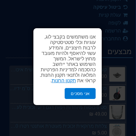
12.00 ₪
ביטול עיסקה
זוג כלי מעוין אובלי פורצלן לחמוצים וסלטים פורצלן
עגלת קניות
6.00 ₪
לקופה
הרשמה
כוס מיוחדת זכוכית לקוקטייל / שתיה קלה 400 מל - ארקוסטיל
אנו משתמשים בקבצי לוג,
התחברות
13.00 ₪
עוגיות וכלי סטטיסטיקה
לרבות חיצוניים, והמידע
מבצעים
סט 6 כוסות יין קריסטל יוקרתי RCR etna - ארקוסטיל
עשוי להיאסף ולהיות מעובד
164.00 ₪
מחוץ לישראל. המשך
השימוש באתר ייחשב
קערית קטנה אפורה מלמין {פלסטיק קשיח איכותי} 9/9 סמ - ארקוסטיל
כהסכמה למדיניות הפרטיות
המלאה ולתנאי תקנון החנות.
2.00 ₪
קרא/י את
תקנון החנות
.
סט שתי מחבתות קטנה וגדולה 20+28 ס"מ ידיות בצבעים - מבית ארקוסטיל
אני מסכים
118.00 ₪
סט 6 כוסות מיוחדות ויפות דגם דיוני זכוכית לעריכת שולחן 300 מל ארקוסטיל
49.00 ₪
צלחת מרוקאית זכוכית מעוטרת אותנטי רטרו 20 סמ
5.00 ₪