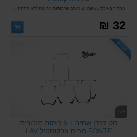
המחיר באילת 21 שח .שימו לב שהכוסות מגיעות ללא התחתית וניתן להוסיף בנפרד.ארוז 6 יח באריזת מתנה כוס המתאימה לכל סוגי המשקאות חמים וקרים נכנסת לכל סוגי המדיח התעשייתי, המוסדי והביתי הכוס מיוצרת במפעל LAV אחד המפעלים הגדולים והטובים בעולם בייצור זכוכית
32 ₪
מבצע
-45%
סט קנקן שתיה + 6 כוסות מזכוכית
FONTE מבית ארקוסטיל LAV