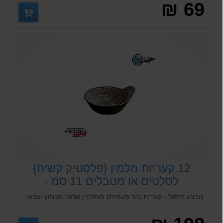
69 ₪
12 קעריות מלמין {פלסטיק קשיח}
לסלטים או מטבלים 11 סמ -
Arcosteel
מבצע חיסול - קערית {רב פעמית} ממלמין שחור מבחוץ וצבעוני מבפנים המתאימה לכל סוגי המזון החם והקר ויכול להיכנס לכל סוגי המדיחי כלים. מתאימה גם לילדים.