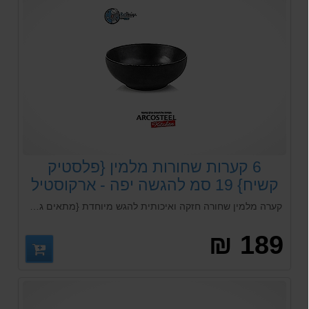
6 קערות שחורות מלמין {פלסטיק
קשיח} 19 סמ להגשה יפה - ארקוסטיל
קערה מלמין שחורה חזקה ואיכותית להגש מיוחדת {מתאים גם למאכל קר וחם} יכול להכנס לכל סוגי המדיחיי כלים
189 ₪