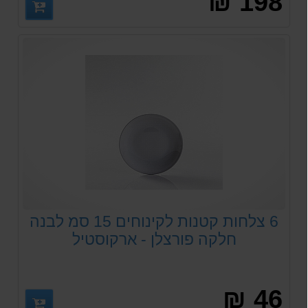
198 ₪
6 צלחות קטנות לקינוחים 15 סמ לבנה
חלקה פורצלן - ארקוסטיל
46 ₪