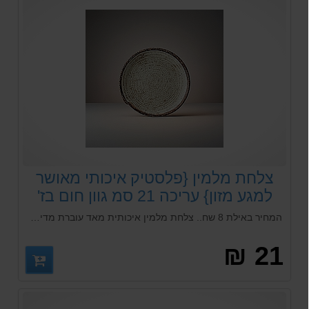
צלחת מלמין {פלסטיק איכותי מאושר
למגע מזון} עריכה 21 סמ גוון חום בז'
המחיר באילת 8 שח.. צלחת מלמין איכותית מאד עוברת מדיח כלים , יכולה לשימוש עם ילדים הצלחת לא נשברת
21 ₪