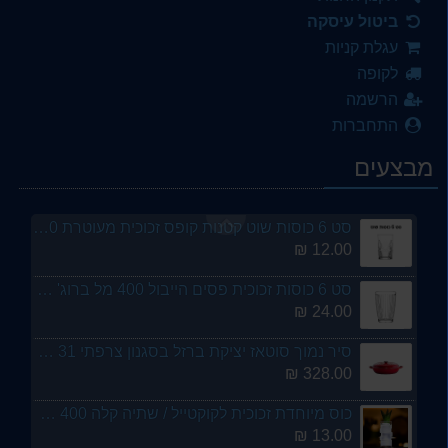
24.00 ₪
ביטול עיסקה
3 קעריות לסופלה 7 סמ מפורצלן לבן jaguar
עגלת קניות
19.00 ₪
לקופה
הרשמה
כוס זכוכית לאספרסו 90 מל - LUMINARC - ארקוסטיל
התחברות
4.00 ₪
מבצעים
סט 6 כוסות שוט קטנות קופס זכוכית מעוטרת 100 מל ארקוסטיל LAV
12.00 ₪
סט 6 כוסות זכוכית פסים הייבול 400 מל ברוג' LAV - ארקוסטיל
24.00 ₪
סיר נמוך סוטאז יציקת ברזל בסגנון צרפתי 31 ס"מ ארקוסטיל
328.00 ₪
כוס מיוחדת זכוכית לקוקטייל / שתיה קלה 400 מל - ארקוסטיל
13.00 ₪
כד / קנקן שתיה חמה סיילקס כמו של בית מלון תחתית נירוסטה - מבית ארקוסטיל
14.00 ₪