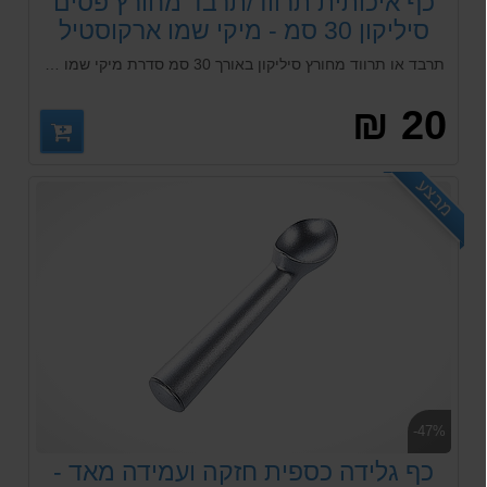
כף איכותית תרווד/תרבד מחורץ פסים
סיליקון 30 סמ - מיקי שמו ארקוסטיל
תרבד או תרווד מחורץ סיליקון באורך 30 סמ סדרת מיקי שמו Arcosteel. מגיע במספר צבעים לבחירה!
20 ₪
מבצע
-47%
כף גלידה כספית חזקה ועמידה מאד -