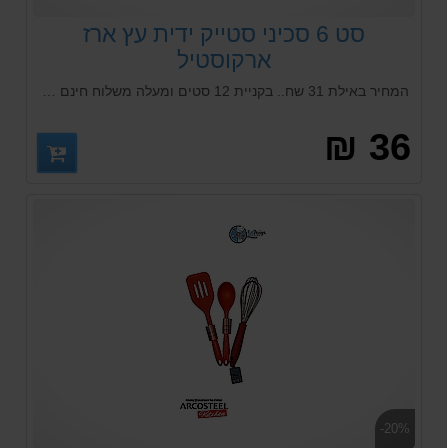
סט 6 סכיני סטייק ידית עץ ארז
ארקוסטיל
המחיר באילת 31 שח.. בקניית 12 סטים ומעלה משלוח חינם {המחיר באילת 30 שח} סכין סטייק ידית מעץ ארז Arcosteel . הסכינים מיוצרות מפלדת אל חלד נירוסטה איכותית עמידות גבוהה מפני חלודה בעלת עמידות לאורך שנים. הלהב משונן וחד במיוחד .
36 ₪
-20%