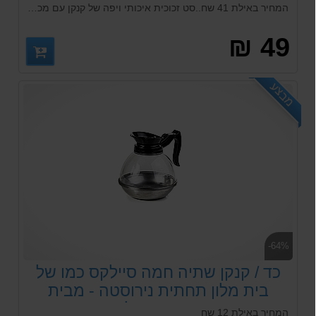
המחיר באילת 41 שח..סט זכוכית איכותי ויפה של קנקן עם מכסה 1.2 ליטר + 6 כוסות 390 מל מזכוכית חלקה המתאימה לכל סוגי המשקאות החמים והקרים ויכול להכנס לכל סוגי המדיח כלים
49 ₪
מבצע
-64%
כד / קנקן שתיה חמה סיילקס כמו של
בית מלון תחתית נירוסטה - מבית
ארקוסטיל
המחיר באילת 12 שח