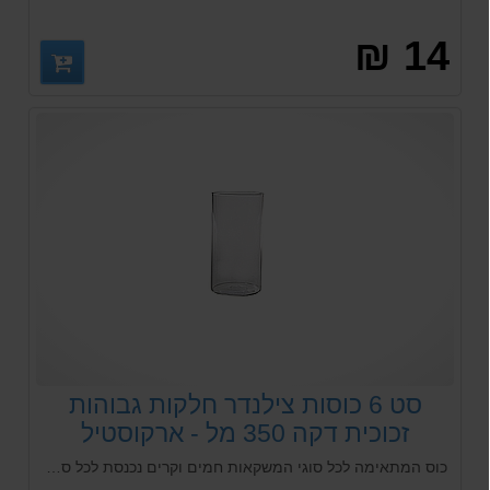
14 ₪
סט 6 כוסות צילנדר חלקות גבוהות
זכוכית דקה 350 מל - ארקוסטיל
כוס המתאימה לכל סוגי המשקאות חמים וקרים נכנסת לכל סוגי המדיח התעשייתי, המוסדי והביתי. הכוס ממפעל פסבחצ'ה passabache, אחד המפעלים הגדולים והטובים בעולם בייצור זכוכית.