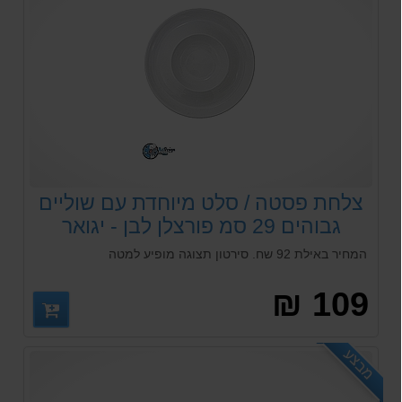
צלחת פסטה / סלט מיוחדת עם שוליים
גבוהים 29 סמ פורצלן לבן - יגואר
המחיר באילת 92 שח. סירטון תצוגה מופיע למטה
109 ₪
מבצע