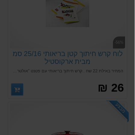
-56%
לוח קרש חיתוך קטן בריאותי 25/16 סמ
מבית ארקוסטיל
המחיר באילת 22 שח ..קרש חיתוך בריאותי עם פטנט "אולטרא פרש" בעל חומר ה"מיקרובן".הקוטל בקטריות ועובש על גבי הלוח.
26 ₪
מבצע