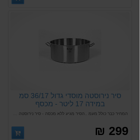
סיר נירוסטה מוסדי גדול 36/17 סמ
במידה 17 ליטר - מכסף
המחיר כבר כולל מעמ ..הסיר מגיע ללא מכסה - סיר נירוסטה מתאים לכל סוגי הכיריים כולל אינדוקציה...יכול להכנס לכל סוגי המדיחי כלים מידה - קוטר 36 סמ גובה: 17 סמ תכולה 17 ליטר
299 ₪