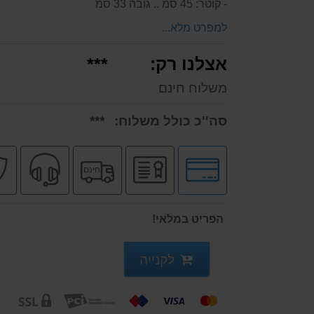
- קוטר: 45 סמ .. גובה 33 סמ
למפרט מלא...
אצלנו רק:
***
משלוח חינם
סה''כ כולל משלוח:
***
לחץ
יבואן
משלוח
שירו
חינם
לאפשרויות
רשמי
חינם
מקצו
תשלומים
הפריט במלאי!
לקנייה