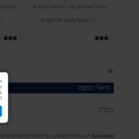
בקבוקים - ארקוסטיל
המחיר באילת 25 שח ..דלי קרח לקירור שמפניה וכל סוגי הבקבוקים עשוי מנירוסטה ברמה גבוהה מבית ארקוסטיל Stainless steel ice bucket
קערת מני
הוסף מוצר זה לקניה
***
***
א
ו
תיאור המוצר
ב
ק
בס"ד
Arcosteel
הוא אחד המותגים הבינלאומיים האהובים על א