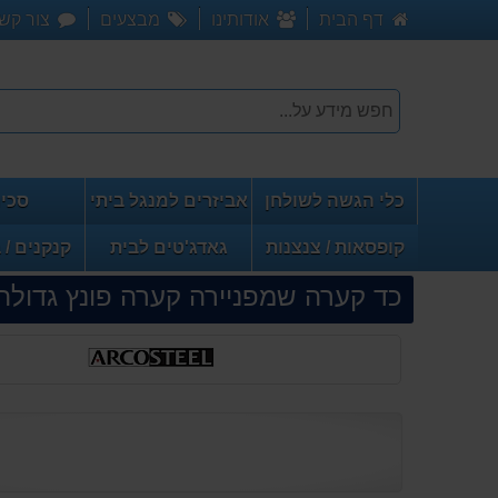
דף הבית
אודותינו
מבצעים
צור קש
כלי הגשה לשולחן
אביזרים למנגל ביתי
סכינ
קופסאות / צנצנות
גאדג'טים לבית
קנקנים / 
כד קערה שמפניירה קערה פונץ גדולה 