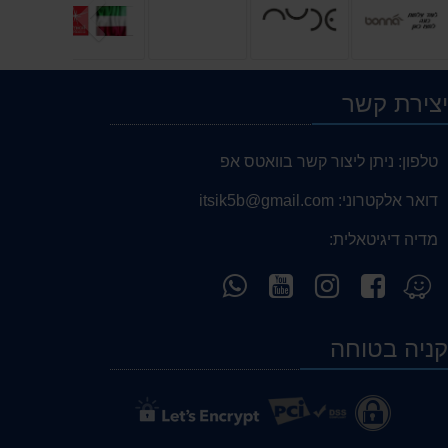
הבא
צירת קשר
טלפון:
ניתן ליצור קשר בוואטס אפ
דואר אלקטרוני:
itsik5b@gmail.com
מדיה דיגיטאלית:
עקוב
עקוב
עקוב
פנה
מצא
אחרינו
אחרינו
אחרינו
אלינו
אותנו
ב-
ב-
ב-
ב-
ב-
ניה בטוחה
WhatsApp
YouTube
YouTube
facebook
Waze