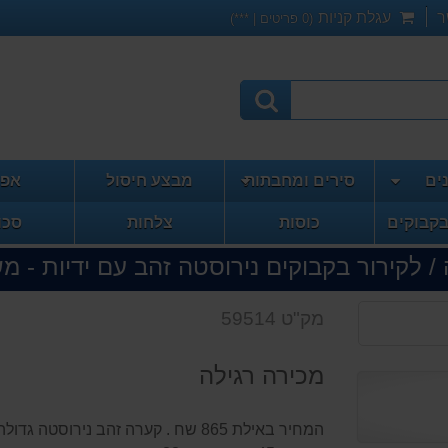
ר
עגלת קניות
(
0
פריטים | ***)
ים
סירים ומחבתות
מבצע חיסול
אפי
בקבוקים
כוסות
צלחות
סכו
/ לקירור בקבוקים נירוסטה זהב עם ידיות - מ
מק"ט 59514
מכירה רגילה