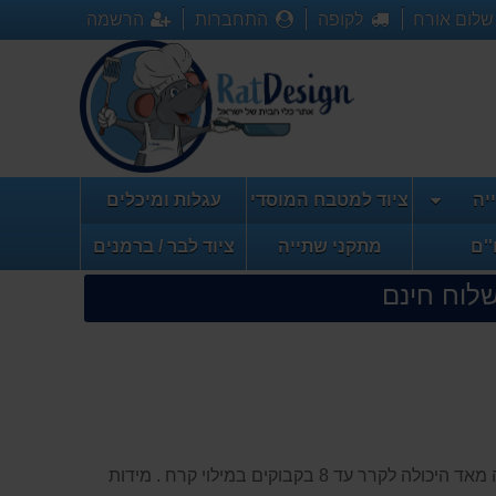
שלום אורח
לקופה
התחברות
הרשמה
יה
ציוד למטבח המוסדי
עגלות ומיכלים
''ם
מתקני שתייה
ציוד לבר / ברמנים
שלוח חינם
המחיר באילת 865 שח . קערה זהב נירוסטה גדולה מאד היכולה לקרר עד 8 בקבוקים במילוי קרח . מידות