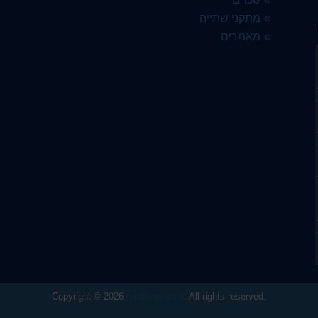
וסטיל
מתקני שתייה
מאמרים
 ידית 80 מ"ל
עים - מבית ארקוסטיל
 וסלטים פורצלן
 מל ארקוסטיל
Copyright © 2026
ratdesign.co.il
. All rights reserved.