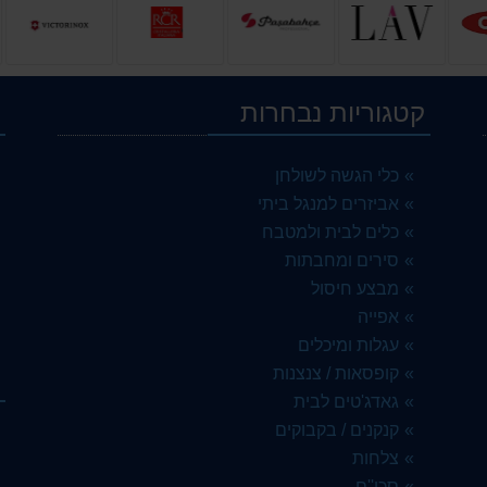
קטגוריות נבחרות
י
 וסלטים פורצלן
כלי הגשה לשולחן
אביזרים למנגל ביתי
 מל ארקוסטיל
כלים לבית ולמטבח
סירים ומחבתות
מבצע חיסול
אפייה
עגלות ומיכלים
רקוסטיל
קופסאות / צנצנות
ק
גאדג'טים לבית
קנקנים / בקבוקים
צלחות
סכו''ם