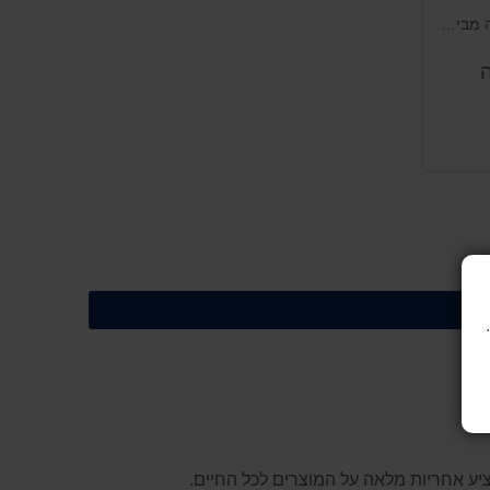
המחיר באילת 189 שח..קערה גדולה מבית ארקוסטיל לאירוח ואירועים מושלמים בקוטר 40 סמ מתאים לכל סוגי המשקאות, חמים וקרים. נכנס לכל סוגי המדיח הביתי והמוסדי.
ה
ציע אחריות מלאה על המוצרים לכל החיים.