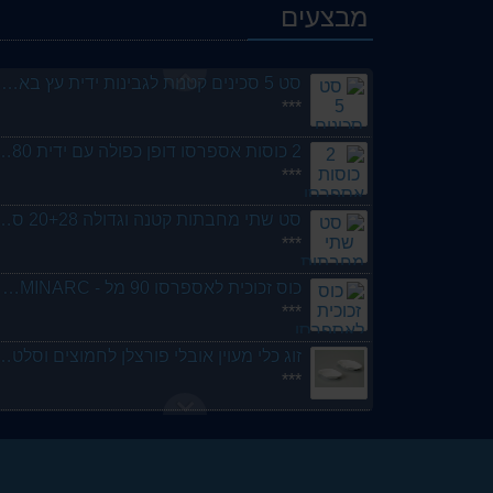
מבצעים
מערוך איכותי לבצק מעץ 45 סמ - מבית ארק
***
סט 5 סכינים קטנות לגבינות ידית עץ באריזת מתנה - ארקוסטיל
***
2 כוסות אספרסו דופן כפולה עם
***
סט שתי מחבתות קטנה וגדולה 20+28 ס"מ ידיות בצב
***
כוס זכוכית לאספרסו 90 מל - LUMINARC - ארקוסטיל
***
זוג כלי מעוין אובלי פורצלן לחמוצים
***
סט 6 כוסות מיוחדות ויפות דגם דיוני זכוכית לעריכת שולחן 300
***
סט 6 צלחות מנה עקרית פורצלן מעוטרות פרחים ומהודרות 26 סמ GURAL