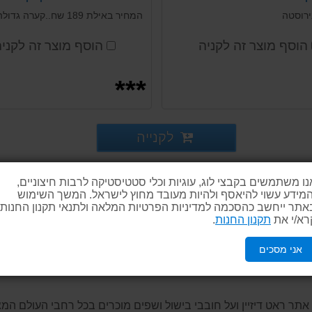
Arcosteel
ושמפנייה Arcosteel
רוסטה
הוסף מוצר זה לקניה
הוסף מוצר זה לקני
***
לקנייה
נו משתמשים בקבצי לוג, עוגיות וכלי סטטיסטיקה לרבות חיצוניים,
המידע עשוי להיאסף ולהיות מעובד מחוץ לישראל. המשך השימוש
אתר ייחשב כהסכמה למדיניות הפרטיות המלאה ולתנאי תקנון החנות.
רא/י את
תקנון החנות
.
אני מסכים
תר ראט דיזיין ועל חובבי בישול ושפים מוכרים בכל רחבי העולם המ