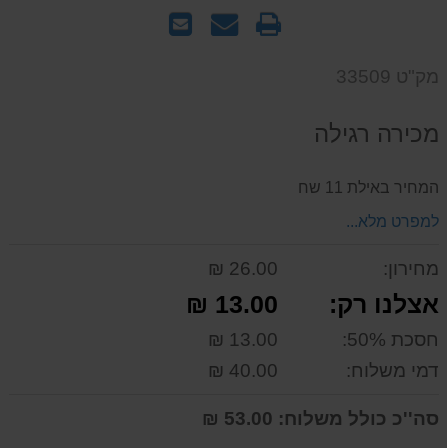
הדפס
שאל
שלח
אותנו
לחבר
על
מק"ט 33509
המוצר
מכירה רגילה
המחיר באילת 11 שח
למפרט מלא...
מחירון:
26.00 ₪
אצלנו רק:
13.00 ₪
חסכת 50%:
13.00 ₪
דמי משלוח:
40.00 ₪
סה''כ כולל משלוח:
53.00 ₪