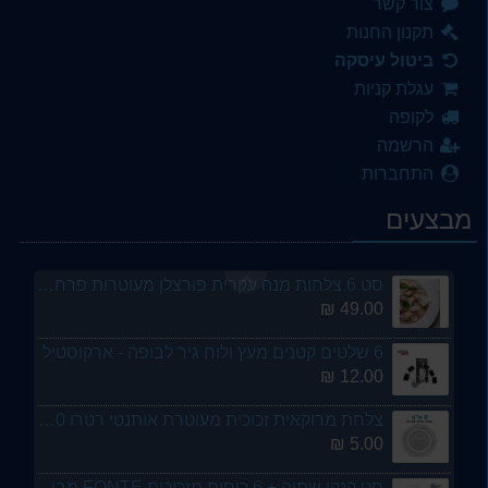
צור קשר
כף גדולה להגשה מזון מנירוסטה 26 סמ דגם דנה
תקנון החנות
10.00 ₪
ביטול עיסקה
כלי לרטבים {משפך אלאדין } 12 סמ - יגואר
עגלת קניות
6.00 ₪
לקופה
הרשמה
סט 6 כוסות זכוכית גבוהות הייבול נערמות 400 מל הלן HELEN LAV- ארקוסטיל
התחברות
69.00 ₪
מבצעים
6 צלחות גדולות מנה עקרית בז קרם 27 סמ ריאקטיב - ארקוסטיל
99.00 ₪
סט 6 צלחות מנה עקרית פורצלן מעוטרות פרחים ומהודרות 26 סמ GURAL
49.00 ₪
6 שלטים קטנים מעץ ולוח גיר לבופה - ארקוסטיל
12.00 ₪
צלחת מרוקאית זכוכית מעוטרת אותנטי רטרו 20 סמ
5.00 ₪
סט קנקן שתיה + 6 כוסות מזכוכית FONTE מבית ארקוסטיל LAV