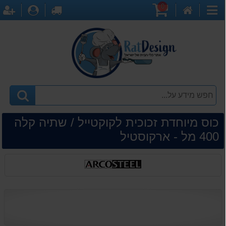
0
דף
עגלת
לקופה
התחברו
ה
קטגוריות
הבית
קניות
כוס מיוחדת זכוכית לקוקטייל / שתיה קלה
400 מל - ארקוסטיל