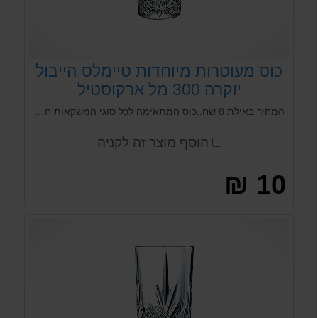
כוס מעוטרות מיוחדות טיימלס הייבול
יוקרה 300 מל ארקוסטיל
המחיר באילת 8 שח..כוס המתאימה לכל סוגי המשקאות חמים וקרים {במיוחד לקוקטיילים וודקה רד בול} נכנסת לכל סוגי המדיח התעשייתי, המוסדי והביתי. הכוס ממפעל פסבחצ'ה passabache, אחד המפעלים הגדולים והטובים בעולם בייצור זכוכית.
הוסף מוצר זה לקניה
10 ₪