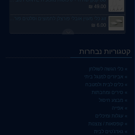
49.00 ₪
זוג כלי מעוין אובלי פורצלן לחמוצים וסלטים פורצלן
6.00 ₪
כד מתקן שתיה זכוכית דספנסר עם ברז 3.8 ליטר - ארקוסטיל
89.00 ₪
קטגוריות נבחרות
כף גדולה להגשה מזון מנירוסטה 26 סמ דגם דנה
10.00 ₪
כלי הגשה לשולחן
כלי לרטבים {משפך אלאדין } 12 סמ - יגואר
אביזרים למנגל ביתי
6.00 ₪
כלים לבית ולמטבח
סירים ומחבתות
סט 6 כוסות זכוכית גבוהות הייבול נערמות 400 מל הלן HELEN LAV- ארקוסטיל
69.00 ₪
מבצע חיסול
אפייה
6 צלחות גדולות מנה עקרית בז קרם 27 סמ ריאקטיב - ארקוסטיל
עגלות ומיכלים
99.00 ₪
קופסאות / צנצנות
סט 6 צלחות מנה עקרית פורצלן מעוטרות פרחים ומהודרות 26 סמ GURAL
גאדג'טים לבית