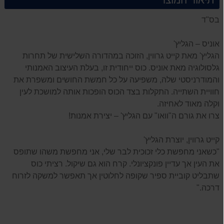
בס"ד
אוניס – הגליץ'
הגליץ' מאת קייט גרווין, הזוכה במהדורה השלישית של תחרות
גלסולוגיה מאת אוניס. כוס ייחודית זו, בעלת העיצוב האמנותי
והמודרניסטי שלה, משפיעה על כל חמשת החושים ומשפרת את
חוויית השתייה. התקלות בצד הכוס הופכות אותה למושכת לעין
וקלה מאוד לאחיזה.
צרו את גורם ה"וואו" עם הגליץ' – יצירת אמנות!
קייט גרווין, יוצרת הגליץ'
"כשאני מחפשת כלי זכוכית לבר שלי, אני מחפשת משהו שתופס
את העין אך עדיין פונקציונלי. קרח הוא גם שיקול. רציתי כוס
שתבליט קוביית ספיר שקופה לחלוטין אך תאפשר למשקה לזרוח
דרכה."