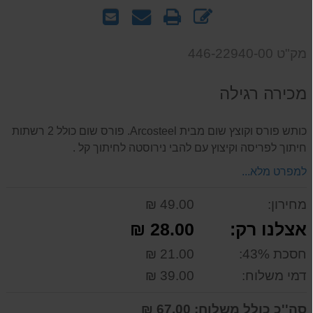
כתוב
הדפס
שאל
שלח
חוות
אותנו
לחבר
דעת
על
מק"ט 446-22940-00
המוצר
מכירה רגילה
כותש פורס וקוצץ שום מבית Arcosteel. פורס שום כולל 2 רשתות
חיתוך לפריסה וקיצוץ עם להבי נירוסטה לחיתוך קל .
למפרט מלא...
מחירון:
49.00 ₪
אצלנו רק:
28.00 ₪
חסכת 43%:
21.00 ₪
דמי משלוח:
39.00 ₪
סה''כ כולל משלוח:
67.00 ₪