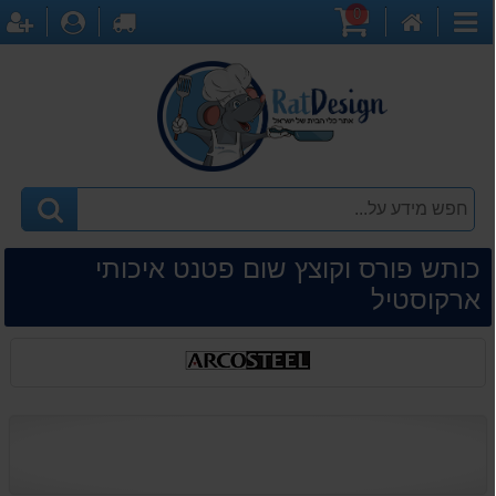
0
דף
עגלת
לקופה
התחברו
ה
קטגוריות
הבית
קניות
כותש פורס וקוצץ שום פטנט איכותי
ארקוסטיל