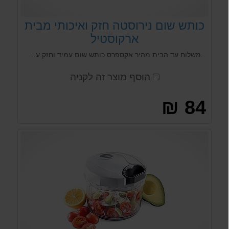
כותש שום נירוסטה חזק ואיכותי מבית
ארקוסטיל
..משלוח עד הבית מהיר אקספרס כותש שום עמיד וחזק עשוי פלדת אל חלד,קל ופשוט לשימוש,ידית ארגונומית, אחריות לכל החיים
הוסף מוצר זה לקניה
84 ₪