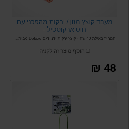
מעבד קוצץ מזון / ירקות מהפכני עם
חוט ארקוסטיל -
המחיר באילת 40 שח - קוצץ ירקות ידני דגם Deluxe מבית Arcosteel קוצץ ירקות דגם DELUXE הוא פתרון יעיל ומהיר להכנת מגוון רחב של מנות במטבח הביתי.
הוסף מוצר זה לקניה
48 ₪