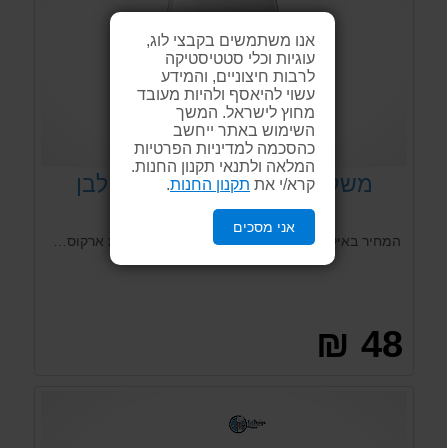
אנו משתמשים בקבצי לוג,
עוגיות וכלי סטטיסטיקה
לרבות חיצוניים, והמידע
עשוי להיאסף ולהיות מעובד
מחוץ לישראל. המשך
השימוש באתר ייחשב
כהסכמה למדיניות הפרטיות
המלאה ולתנאי תקנון החנות.
משקל מטבח דיגיטלי בצבע לבן
קרא/י את
תקנון החנות
.
ארקוסטיל
אני מסכים
המחיר באילת 40 שח ..משקל מטבח דיגיטלי מבית ארקוסטיל מקצועי ואמין בעל עיצוב אלגנטי, משטח זכוכית מחוסמת נוח וקל לשימוש. שוקל עד 5 ק"ג בדיוק של 1 גרם.
48 ₪