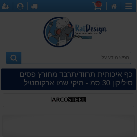
0
דף
עגלת
לקופה
התחברו
ה
קטגוריות
הבית
קניות
כף איכותית תרווד/תרבד מחורץ פסים
סיליקון 30 סמ - מיקי שמו ארקוסטיל