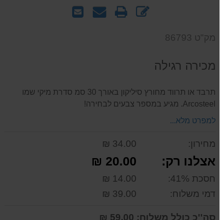
כתוב
הדפס
שאל
שלח
חוות
אותנו
לחבר
דעת
על
מק"ט 86793
המוצר
מכירה רגילה
תרבד או תרווד מחורץ סיליקון באורך 30 סמ סדרת מיקי שמו
Arcosteel. מגיע במספר צבעים לבחירה!
למפרט מלא...
מחירון:
34.00 ₪
אצלנו רק:
20.00 ₪
חסכת 41%:
14.00 ₪
דמי משלוח:
39.00 ₪
סה''כ כולל משלוח:
59.00 ₪