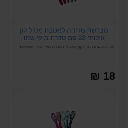
מברשת מריחה למטבח מסיליקון
איכותי 28 סמ סדרת מיקי שמו
Arcosteel
מברשת ארוכה סיליקון איכותית סדרת מיקי שמו Arcosteel.אורך 20 ס"מ כולל ידית. מגיע בצבע אפור כהה
18 ₪