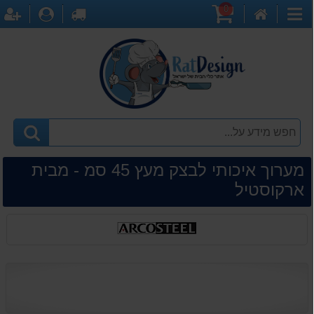
0
דף
עגלת
לקופה
התחברו
ה
קטגוריות
הבית
קניות
מערוך איכותי לבצק מעץ 45 סמ - מבית
ארקוסטיל