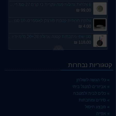
6 צלחות גדולות מנה עקרית בז קרם 27 סמ ריאקטיב - ארקוסטיל
99.00 ₪
צלחת תחתית קטנות פורצלן לאספרסו 10 סמ - ארקוסטיל
4.00 ₪
סט שתי מחבתות קטנה וגדולה 20+28 ס"מ ידיות בצבעים - מבית ארקוסטיל
118.00 ₪
סט 6 כוסות מיוחדות ויפות דגם דיוני זכוכית לעריכת שולחן 300 מל ארקוסטיל
49.00 ₪
קטגוריות נבחרות
כד מתקן שתיה זכוכית דספנסר עם ברז 3.8 ליטר - ארקוסטיל
89.00 ₪
כלי הגשה לשולחן
זוג כלי מעוין אובלי פורצלן לחמוצים וסלטים פורצלן
אביזרים למנגל ביתי
6.00 ₪
כלים לבית ולמטבח
סירים ומחבתות
סט 6 כוסות יין קריסטל יוקרתי RCR etna - ארקוסטיל
164.00 ₪
מבצע חיסול
אפייה