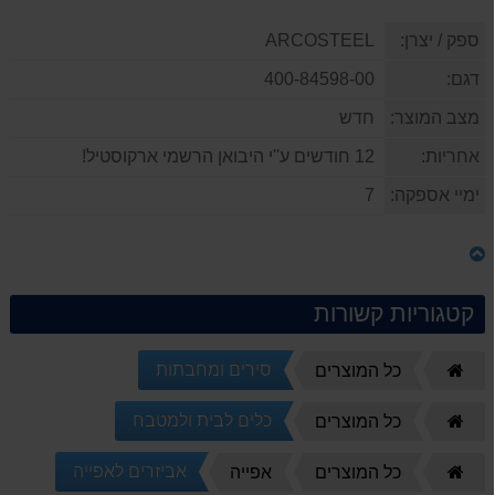
ספק / יצרן:
ARCOSTEEL
דגם:
400-84598-00
מצב המוצר:
חדש
אחריות:
12 חודשים ע''י היבואן הרשמי ארקוסטיל!
ימיי אספקה:
7
קטגוריות קשורות
סירים ומחבתות
דף
כל המוצרים
הבית
כלים לבית ולמטבח
דף
כל המוצרים
הבית
אביזרים לאפייה
דף
כל המוצרים
אפייה
הבית