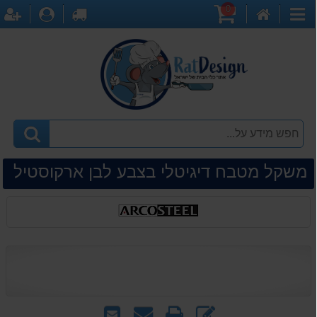
0
דף
עגלת
לקופה
התחברו
ה
קטגוריות
הבית
קניות
משקל מטבח דיגיטלי בצבע לבן ארקוסטיל
כתוב
הדפס
שאל
שלח