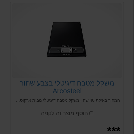
משקל מטבח דיגיטלי בצבע שחור
Arcosteel
המחיר באילת 40 שח . משקל מטבח דיגיטלי מבית ארקוסטיל מקצועי ואמין בעל עיצוב אלגנטי, משטח זכוכית מחוסמת נוח וקל לשימוש. שוקל עד 5 ק"ג בדיוק של 1 גרם. *מגיע בצבע שחור או אדום.
הוסף מוצר זה לקניה
***