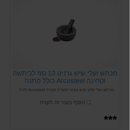
מכתש ועלי שיש גרניט 13 סמ לכיתשה
וטחינה Arcosteel כולל מתנה
..מכתש ועלי סלע שיש טבעי תוצרת חברת Arcosteel לכתישה,מעיכה וערבוב תבלינים יבשים ועלי תבלין טריים. מיצוי מירבי של הטעם והארומה הטבעיים.
הוסף מוצר זה לקניה
***