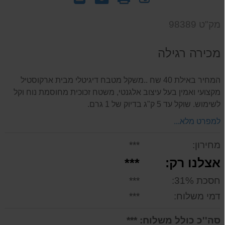
חוות
אותנו
לחבר
דעת
על
מק"ט 98389
המוצר
מכירה רגילה
המחיר באילת 40 שח ..משקל מטבח דיגיטלי מבית ארקוסטיל
מקצועי ואמין בעל עיצוב אלגנטי, משטח זכוכית מחוסמת נוח וקל
לשימוש. שוקל עד 5 ק"ג בדיוק של 1 גרם.
למפרט מלא...
מחירון:
***
אצלנו רק:
***
חסכת 31%:
***
דמי משלוח:
***
סה''כ כולל משלוח:
***