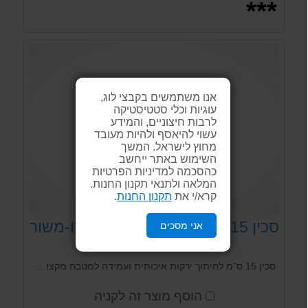
***
אנו משתמשים בקבצי לוג,
עוגיות וכלי סטטיסטיקה
לרבות חיצוניים, והמידע
עשוי להיאסף ולהיות מעובד
מחוץ לישראל. המשך
השימוש באתר ייחשב
כהסכמה למדיניות הפרטיות
המלאה ולתנאי תקנון החנות.
קרא/י את
תקנון החנות
.
סכין 15 ס"מ מדורגת לירקות פרו-משור
אני מסכים
אדום Arcosteel
סכין 15 ס"מ לחיתוך ירקות איכותית ועמידה למטבח מקצועי מבית Arcosteel. ניתן לחיתוך ירקות, פירות, קילוף ועוד...
הוסף מוצר זה לקניה