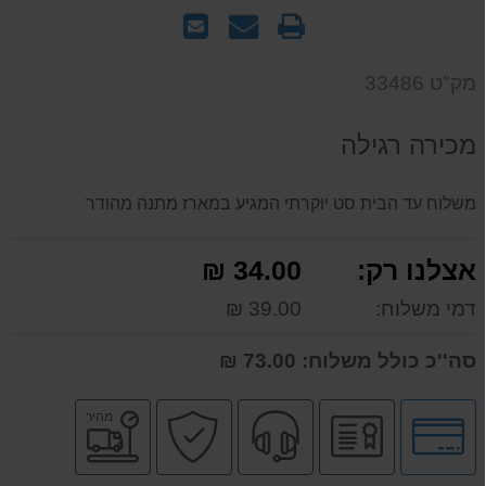
הדפס
שאל
שלח
אותנו
לחבר
על
מק"ט 33486
המוצר
מכירה רגילה
משלוח עד הבית סט יוקרתי המגיע במארז מתנה מהודר
אצלנו רק:
34.00 ₪
דמי משלוח:
39.00 ₪
סה''כ כולל משלוח:
73.00 ₪
לחץ
יבואן
שירות
קניה
משלוח
מהיר
לאפשרויות
רשמי
מקצועי
בטוחה
מהיר
תשלומים