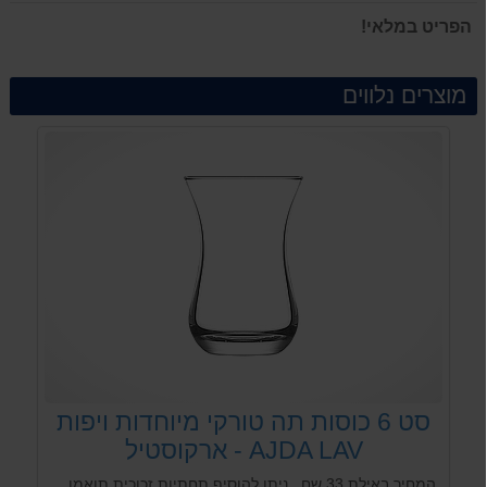
הפריט במלאי!
מוצרים נלווים
סט 6 כוסות תה טורקי מיוחדות ויפות
AJDA LAV - ארקוסטיל
המחיר באילת 33 שח...ניתן להוסיף תחתיות זכוכית תואמות לכוסות...סט 6 כוסות 160 מל לאירוח מושלם מבית ארקוסטיל