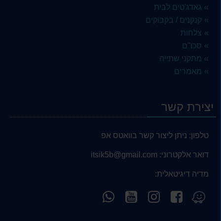
גאדג'טים לבית
קנקנים / בקבוקים
צלחות
סכו''ם
מתקני שתייה
מאמרים
יצירת קשר
טלפון:
ניתן ליצור קשר בוואטס אפ
דואר אלקטרוני:
itsik5b@gmail.com
מדיה דיגיטאלית:
עקוב
עקוב
עקוב
פנה
מצא
אחרינו
אחרינו
אחרינו
אלינו
אותנו
ב-
ב-
ב-
ב-
ב-