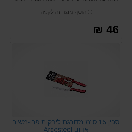
הוסף מוצר זה לקניה
46 ₪
סכין 15 ס"מ מדורגת לירקות פרו-משור
אדום Arcosteel