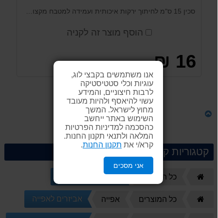
סכין 15 ס"מ לחיתוך ירקות איכותית ועמידה למטבח מקצועי מבית Arcosteel. ניתן לחיתוך ירקות, פירות, קילוף ועוד...
הוסף מוצר זה לקניה
16 ₪
אנו משתמשים בקבצי לוג,
עוגיות וכלי סטטיסטיקה
לרבות חיצוניים, והמידע
לקנייה
עשוי להיאסף ולהיות מעובד
מחוץ לישראל. המשך
השימוש באתר ייחשב
כהסכמה למדיניות הפרטיות
המלאה ולתנאי תקנון החנות.
קרא/י את
תקנון החנות
.
קטגוריות קשורות
אני מסכים
כלים לבית ולמטבח
דף
כל המוצרים
הבית
אביזרים לאפייה
דף
כל המוצרים
אפייה
הבית