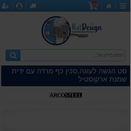
0
דף
עגלת
לקופה
התחברו
ה
קטגוריות
הבית
קניות
סט הגשה לעוגה,סכין כף מרדה עם ידית
שמנת ארקוסטיל