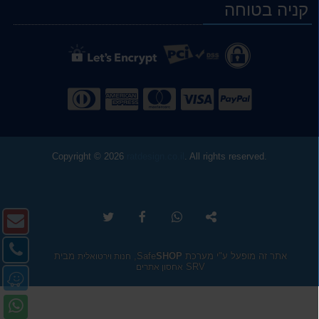
קניה בטוחה
WhatsApp
YouTube
YouTube
facebook
Waze
Copyright © 2026
ratdesign.co.il
. All rights reserved.
צו
העתק
שתף
שתף
שתף
URL
ב-
ב-
ב-
https://www.ratdesign.co.il/%D7%A1%D7%98%
ק
ללוח
WhatsApp
facebook
twitter
1126.htm
צו
-
אתר זה מופעל ע"י מערכת Safe
SHOP
,
מבית
חנות וירטואלית
ק
SRV
אחסון אתרים
מ
דו
-
א
אל
פנ
טל
ב