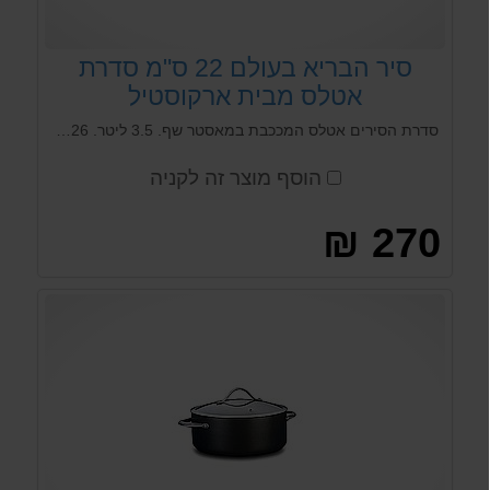
סיר הבריא בעולם 22 ס"מ סדרת
אטלס מבית ארקוסטיל
סדרת הסירים אטלס המככבת במאסטר שף. 3.5 ליטר. 26 סמ על גובה 10 סמ ציפוי הארד האנודייזר פנימי וחיצוני . הציפוי הכי בריא בעולם שלא פולט רעלים באישור FDA סיר כולל 3 שכבות של ציפוי נון סטיק פנימי . מותאם לכול סוגי הכיריים כולל אינדוקציה .
הוסף מוצר זה לקניה
270 ₪