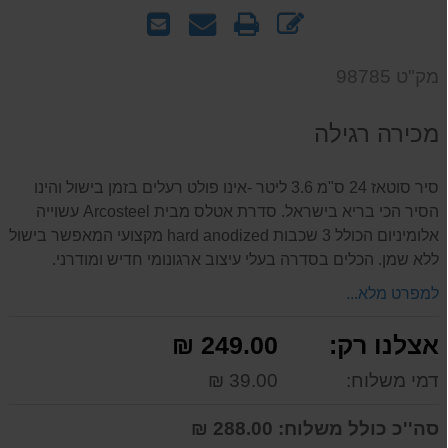
כתוב
הדפס
שאל
שלח
חוות
אותנו
לחבר
דעת
על
מק"ט 98785
המוצר
מכירה רגילה
סיר סוטאז 24 ס"מ 3.6 ליטר -אינו פולט רעלים בזמן בישול והינו
הסיר הכי בריא בישראל. סדרת אטלס מבית Arcosteel עשוייה
אלומיניום הכולל 3 שכבות hard anodized מקצועי המאפשר בישול
ללא שמן. הכלים בסדרה בעלי עיצוב ארגונומי חדיש ומודרני.
למפרט מלא...
אצלנו רק:
249.00 ₪
דמי משלוח:
39.00 ₪
סה''כ כולל משלוח:
288.00 ₪