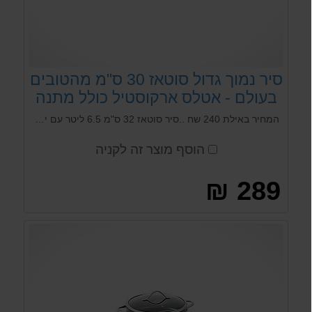
סיר נמוך גדול סוטאז 30 ס"מ מהטובים
בעולם - אטלס ארקוסטיל כולל מתנה
המחיר באילת 240 שח ..סיר סוטאז 32 ס"מ 6.5 ליטר עם ידיות קרות תואם אינדוקציה סדרת אטלס מבית Arcosteel עשוייה אלומיניום הכולל 3 שכבות hard anodized מקצועי המאפשר בישול ללא שמן. הכלים בסדרה בעלי עיצוב ארגונומי חדיש ומודרני.
הוסף מוצר זה לקניה
289 ₪