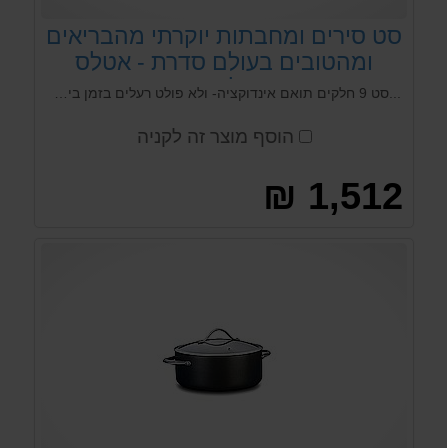
סט סירים ומחבתות יוקרתי מהבריאים
ומהטובים בעולם סדרת - אטלס
ארקוסטיל Arcosteel
...סט 9 חלקים תואם אינדוקציה- ולא פולט רעלים בזמן בישול. סדרת האטלס הינה אחת מהסדרות הבודדות בעולם שלא פלוטות רעלים בזמן בישול. עשוייה אלומיניום הכולל 3 שכבות hard anodized מקצועי המאפשר בישול ללא שמן.
הוסף מוצר זה לקניה
1,512 ₪