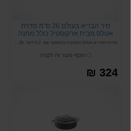
סיר הבריא בעולם 26 ס"מ סדרת
אטלס מבית ארקוסטיל כולל מתנה
סדרת הסירים אטלס המככבת במאסטר שף. 5.2 ליטר. 26 סמ על גובה 10 סמ ציפוי הארד האנודייזר פנימי וחיצוני . הציפוי הכי בריא בעולם שלא פולט רעלים באישור FDA סיר כולל 3 שכבות של ציפוי נון סטיק פנימי . מותאם לכול סוגי הכיריים כולל אינדוקציה .
הוסף מוצר זה לקניה
324 ₪