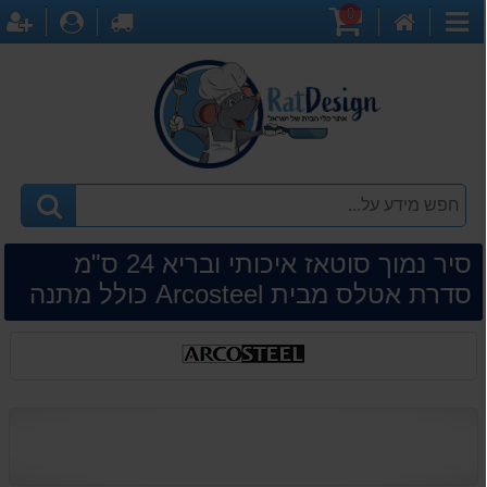
0
דף
עגלת
לקופה
התחברו
ה
קטגוריות
הבית
קניות
סיר נמוך סוטאז איכותי ובריא 24 ס"מ
סדרת אטלס מבית Arcosteel כולל מתנה