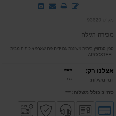
כתוב
הדפס
שאל
שלח
חוות
אותנו
לחבר
דעת
על
מק"ט 93620
המוצר
מכירה רגילה
סכין סנדוויץ ביתית משוננת עם ידית פרו שארפ איכותית מבית
ARCOSTEEL.
אצלנו רק:
***
דמי משלוח:
***
סה''כ כולל משלוח:
***
לחץ
יבואן
שירות
קניה
משלוח
מהיר
לאפשרויות
רשמי
מקצועי
בטוחה
מהיר