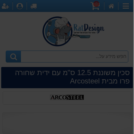
0
דף
עגלת
לקופה
התחברו
ה
קטגוריות
הבית
קניות
סכין משוננת 12.5 ס"מ עם ידית שחורה
פרו מבית Arcosteel