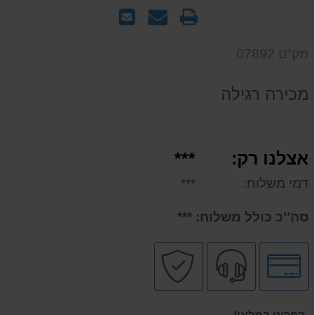
הדפס
שאל
שלח
אותנו
לחבר
על
מק"ט 07892
המוצר
מכירה רגילה
אצלנו רק:
***
דמי משלוח:
***
סה''כ כולל משלוח:
***
לחץ
שירות
קניה
לאפשרויות
מקצועי
בטוחה
תשלומים