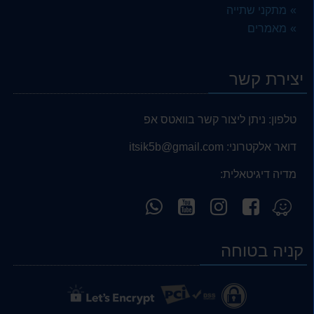
מתקני שתייה
מאמרים
יצירת קשר
טלפון:
ניתן ליצור קשר בוואטס אפ
דואר אלקטרוני:
itsik5b@gmail.com
מדיה דיגיטאלית:
עקוב
עקוב
עקוב
פנה
מצא
אחרינו
אחרינו
אחרינו
אלינו
אותנו
ב-
ב-
ב-
ב-
ב-
קניה בטוחה
WhatsApp
YouTube
YouTube
facebook
Waze