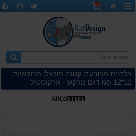
0
דף
עגלת
לקופה
התחברו
ה
קטגוריות
הבית
קניות
צלחוית מרובעת קטנה פורצלן מרוקאיות
12*12 סמ דגם מרקש - ארקוסטיל