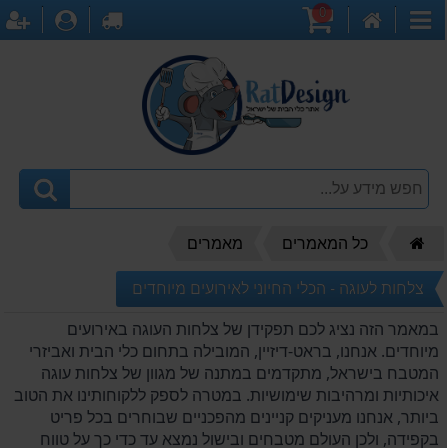
0
דף
עגלת
לקופה
התחברו
ה
קטגוריות
הבית
קניות
דף
כל המאמרים
מאמרים
הבית"
צלחות לעוגה - הכלי החיוני לאירועים מיוחדים
במאמר הזה נציג לכם תפקידן של צלחות העוגה באירועים
מיוחדים. אנחנו, בראט-דיזיין, המובילה בתחום כלי הבית ואביזרי
המטבח בישראל, מתקדמים במתנה של מגוון של צלחות עוגה
איכותיות ומרהיבות שימושיות. במטרה לספק ללקוחותינו את הטוב
ביותר, אנחנו מעניקים קניינים מהפכניים שבוחרים בכל פריט
בקפידה, ולכן העולם מטבחים ובישול נמצא עד כדי כך על טווח