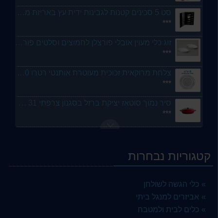
סט 5 סכינים קטנות לגבינות ידית עץ באריזת מתנה - ארקוסטיל
***
זוג כלי מעוין אובלי פורצלן לחמוצים וסלטים פורצלן
***
צלחת מרוקאית זכוכית מעוטרת אותנטי רטרו 20 סמ
***
סיר נמוך סוטאז יציקת ברזל בסגנון צרפתי 31 ס"מ ארקוסטיל
***
סט קנקן שתיה + 6 כוסות מזכוכית FONTE מבית ארקוסטיל LAV
***
קטגוריות נבחרות
סט 6 צלחות מנה עקרית פורצלן מעוטרות פרחים ומהודרות 26 סמ GURAL
***
כלי הגשה לשולחן
צלחת תחתית קטנות פורצלן לאספרסו 10 סמ - ארקוסטיל
אביזרים למנגל ביתי
***
כלים לבית ולמטבח