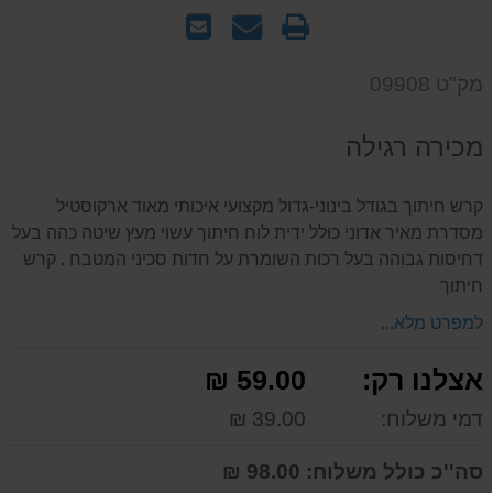
הדפס
שאל
שלח
אותנו
לחבר
על
מק"ט 09908
המוצר
מכירה רגילה
קרש חיתוך בגודל בינוני-גדול מקצועי איכותי מאוד ארקוסטיל
מסדרת מאיר אדוני כולל ידית לוח חיתוך עשוי מעץ שיטה כהה בעל
דחיסות גבוהה בעל רכות השומרת על חדות סכיני המטבח . קרש
חיתוך
למפרט מלא...
אצלנו רק:
59.00 ₪
דמי משלוח:
39.00 ₪
סה''כ כולל משלוח:
98.00 ₪