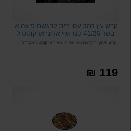
קרש עץ רחב עם ידית להגשת פיצה או
בשר 41/26 סמ שף אדוני ארקוסטיל
.קרש חיתוך גדול מקצועי איכותי מאוד ארקוסטיל מסדרת מאיר אדוני . לוח חיתוך עשוי מעץ שיטה כהה בעל דחיסות גבוהה בעל רכות השומרת על חדות סכיני המטבח . קרש חיתוך באורך 41 ס"מ ברוחב 26 ס"מ וגובה 1.9 ס"מ .
119 ₪