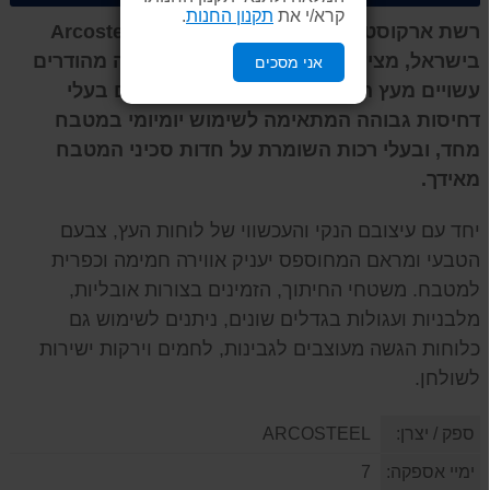
קרא/י את
תקנון החנות
.
רשת ארקוסטיל קיטצ'ן, משווקת המותג Arcosteel
בישראל, מציעה סדרת לוחות חיתוך והגשה מהודרים
אני מסכים
עשויים מעץ השיטה. לוחות העץ המעוצבים בעלי
דחיסות גבוהה המתאימה לשימוש יומיומי במטבח
מחד, ובעלי רכות השומרת על חדות סכיני המטבח
מאידך.
יחד עם עיצובם הנקי והעכשווי של לוחות העץ, צבעם
הטבעי ומראם המחוספס יעניק אווירה חמימה וכפרית
למטבח. משטחי החיתוך, הזמינים בצורות אובליות,
מלבניות ועגולות בגדלים שונים, ניתנים לשימוש גם
כלוחות הגשה מעוצבים לגבינות, לחמים וירקות ישירות
לשולחן.
ספק / יצרן:
ARCOSTEEL
ימיי אספקה:
7