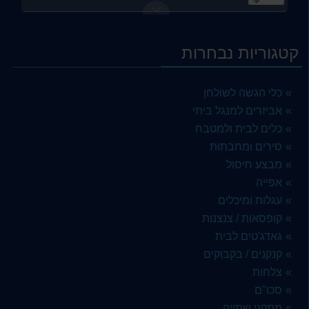
סט 6 כוסות יין קריסטל יוקרתי RCR etna - ארקוסטיל
164.00 ₪
קטגוריות נבחרות
6 שלטים קטנים מעץ ולוח גיר לבופה - ארקוסטיל
12.00 ₪
כלי הגשה לשולחן
שיפוד נירוסטה ארוך 45 סמ רוחב 15 ממ - ארקוסטיל
אביזרים למנגל ביתי
3.50 ₪
כלים לבית ולמטבח
סירים ומחבתות
מערוך איכותי לבצק מעץ 45 סמ - מבית ארקוסטיל
10.00 ₪
מבצע חיסול
אפייה
סט 6 כוסות זכוכית גבוהות הייבול נערמות 400 מל הלן HELEN LAV- ארקוסטיל
עגלות ומיכלים
69.00 ₪
קופסאות / צנצנות
צלחת מרוקאית זכוכית מעוטרת אותנטי רטרו 20 סמ
גאדג'טים לבית
5.00 ₪
קנקנים / בקבוקים
צלחות
לוח קרש חיתוך בינוני בריאותי 30/20 סמ מבית ARCOSTEEL
סכו''ם
39.00 ₪
מתקני שתייה