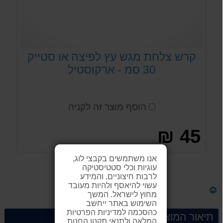
קרש צלחת מגש עץ לפיצה או סטייק
30 סמ - ארקוסטיל
הוסף מוצר זה לקניה
45 ₪
אנו משתמשים בקבצי לוג,
עוגיות וכלי סטטיסטיקה
לקנייה
לרבות חיצוניים, והמידע
עשוי להיאסף ולהיות מעובד
מחוץ לישראל. המשך
השימוש באתר ייחשב
כהסכמה למדיניות הפרטיות
תיאור המוצר
המלאה ולתנאי תקנון החנות.