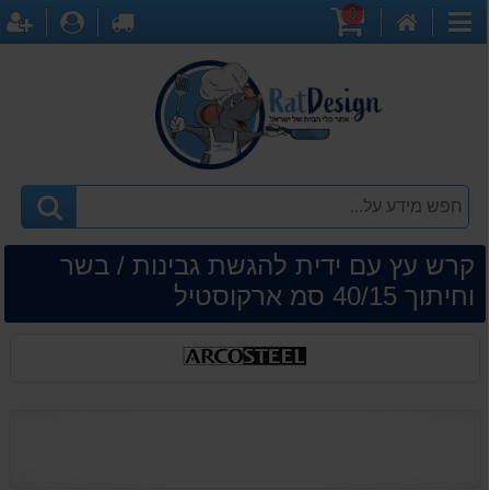
0
דף
עגלת
לקופה
התחברו
ה
קטגוריות
הבית
קניות
קרש עץ עם ידית להגשת גבינות / בשר
וחיתוך 40/15 סמ ארקוסטיל