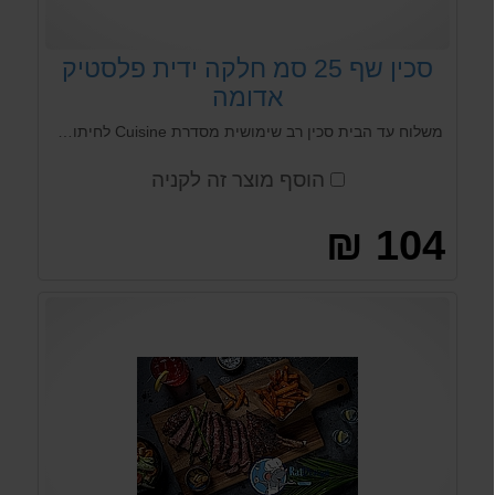
סכין שף 25 סמ חלקה ידית פלסטיק
אדומה
משלוח עד הבית סכין רב שימושית מסדרת Cuisine לחיתוך ופריסת רצועות ירקות, בשר ודגים. הסכין עשויה מפלדת אל חלד המיוצרת בגרמניה במבנה קריסטלי מיוחד עם אחוז גבוה של פחמן וכרום.
הוסף מוצר זה לקניה
104 ₪