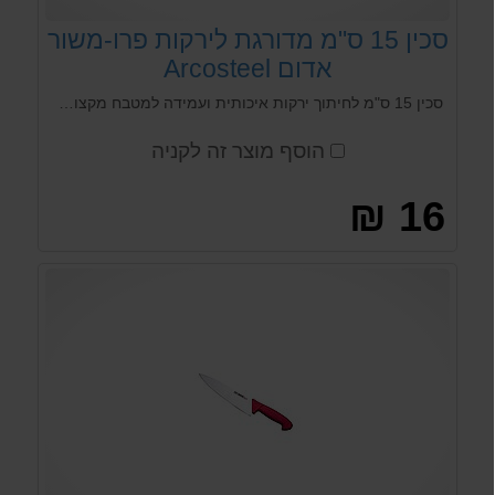
סכין 15 ס"מ מדורגת לירקות פרו-משור
אדום Arcosteel
סכין 15 ס"מ לחיתוך ירקות איכותית ועמידה למטבח מקצועי מבית Arcosteel. ניתן לחיתוך ירקות, פירות, קילוף ועוד...
הוסף מוצר זה לקניה
16 ₪