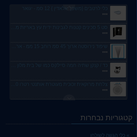
כלי לרטבים {משפך אלאדין } 12 סמ - יגואר
***
סט 5 סכינים קטנות לגבינות ידית עץ באריזת מתנה - ארקוסטיל
***
שיפוד נירוסטה ארוך 45 סמ רוחב 15 ממ - ארקוסטיל
***
כד / קנקן שתיה חמה סיילקס כמו של בית מלון תחתית נירוסטה - מבית ארקוסטיל
***
צלחת מרוקאית זכוכית מעוטרת אותנטי רטרו 20 סמ
***
6 שלטים קטנים מעץ ולוח גיר לבופה - ארקוסטיל
***
קטגוריות נבחרות
שיפוד נירוסטה ארוך 45 סמ רוחב 10 ממ - ארקוסטיל
***
כלי הגשה לשולחן