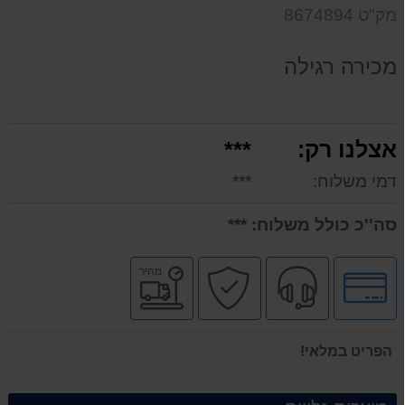
על
מק"ט 8674894
המוצר
מכירה רגילה
אצלנו רק:
***
דמי משלוח:
***
סה''כ כולל משלוח:
***
לחץ
שירות
קניה
משלוח
מהיר
לאפשרויות
מקצועי
בטוחה
מהיר
תשלומים
הפריט במלאי!