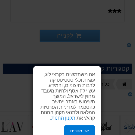
***
לקנייה
קטגוריות קשורות
אנו משתמשים בקבצי לוג,
עוגיות וכלי סטטיסטיקה
צלחות
דף
כל המוצרים
לרבות חיצוניים, והמידע
הבית
עשוי להיאסף ולהיות מעובד
מחוץ לישראל. המשך
השימוש באתר ייחשב
כהסכמה למדיניות הפרטיות
המלאה ולתנאי תקנון החנות.
קרא/י את
תקנון החנות
.
הקודם
ה
אני מסכים