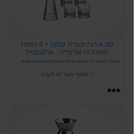
סט אירוח זכוכית קנקנן + 4 כוסות
מעוטרות אליסייה - ארקוסטיל
המחיר באילת 57 שח.סט אירוח מושלם מזכוכית מיוחדת קנקן אחד ליטר עם 4 כוסות שתיה 210 מל
הוסף מוצר זה לקניה
***