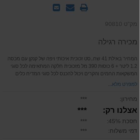
הדפס
שאל
שלח
אותנו
לחבר
על
מק"ט 90810
המוצר
מכירה רגילה
המחיר באילת 41 שח..סט זכוכית איכותי ויפה של קנקן עם מכסה
1.2 ליטר + 6 כוסות 390 מל מזכוכית חלקה המתאימה לכל סוגי
המשקאות החמים והקרים ויכול להכנס לכל סוגי המדיח כלים
למפרט מלא...
מחירון:
***
אצלנו רק:
***
חסכת 45%:
***
דמי משלוח:
***