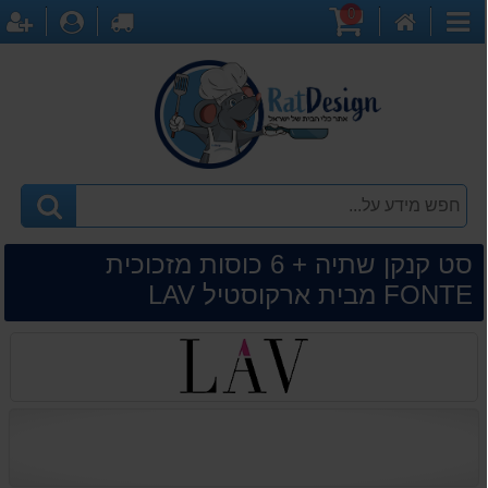
0
דף
עגלת
לקופה
התחברו
ה
קטגוריות
הבית
קניות
סט קנקן שתיה + 6 כוסות מזכוכית
FONTE מבית ארקוסטיל LAV