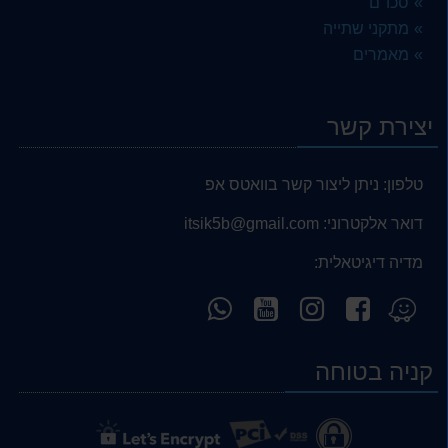
סכו''ם
מתקני שתייה
מאמרים
יצירת קשר
טלפון:
ניתן ליצור קשר בוואטס אפ
דואר אלקטרוני:
itsik5b@gmail.com
מדיה דיגיטאלית:
עקוב
עקוב
עקוב
פנה
מצא
אחרינו
אחרינו
אחרינו
אלינו
אותנו
ב-
ב-
ב-
ב-
ב-
קניה בטוחה
WhatsApp
YouTube
YouTube
facebook
Waze