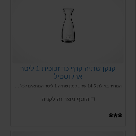
קנקן שתיה קרף כד זכוכית 1 ליטר
ארקוסטיל
המחיר באילת 14.5 שח.. קנקן שתיה 1 ליטר המתאים לכל סוגי המשקאות חמים וקרים נכנס לכל סוגי המדיח התעשייתי, המוסדי והביתי. הקרף תוצרת טורקיה ממפעל פסבחצ'ה passabache, אחד המפעלים הגדולים והטובים בעולם בייצור זכוכית
הוסף מוצר זה לקניה
***