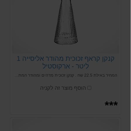
קנקן קראף זכוכית מהודר אליסייה 1
ליטר - ארקוסטיל
המחיר באילת 22.5 שח . קנקן זכוכית מדהים ומהודר המתאים לשתיה חמה וקרה ויכול להכנס לכל סוגי המדיח כלים
הוסף מוצר זה לקניה
***