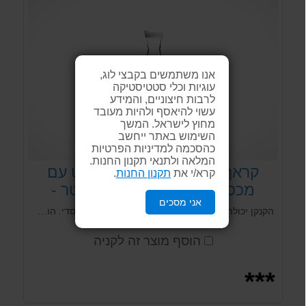
אנו משתמשים בקבצי לוג,
עוגיות וכלי סטטיסטיקה
לרבות חיצוניים, והמידע
עשוי להיאסף ולהיות מעובד
מחוץ לישראל. המשך
השימוש באתר ייחשב
כהסכמה למדיניות הפרטיות
המלאה ולתנאי תקנון החנות.
קראף קנקן שתיה פוליקרבונט עם
קרא/י את
תקנון החנות
.
מכסה {פלסטיק קשיח} 1 ליטר -
אני מסכים
ארקוסטיל
הקנקן יכולה להכנס לכל סוגי המדיחים הביתי והמוסדי. הוא מתאים ובטוח לשימוש לילדים הקנקן הינו רב פעמית
הוסף מוצר זה לקניה
***