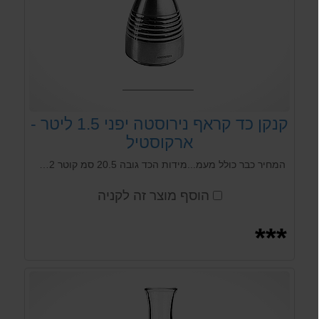
קנקן כד קראף נירוסטה יפני 1.5 ליטר -
ארקוסטיל
המחיר כבר כולל מעמ...מידות הכד גובה 20.5 סמ קוטר 12 סמ כד הגשה נירוסטה יפני Arcosteel כד הגשה מפלדת אל חלד בעיצוב יפני. להגשת משקאות קלים ואלכוהולים צוננים. מאריך את זמן צינון הנוזל.
הוסף מוצר זה לקניה
***