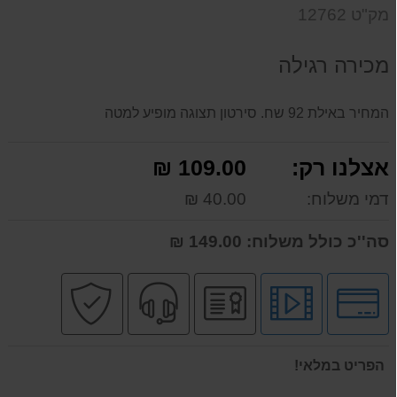
על
מק"ט 12762
המוצר
מכירה רגילה
המחיר באילת 92 שח. סירטון תצוגה מופיע למטה
אצלנו רק:
109.00 ₪
דמי משלוח:
40.00 ₪
סה''כ כולל משלוח:
149.00 ₪
לחץ
לחץ
יבואן
שירות
קניה
לאפשרויות
לצפיה
רשמי
מקצועי
בטוחה
תשלומים
בסרטון
מוצר
הפריט במלאי!