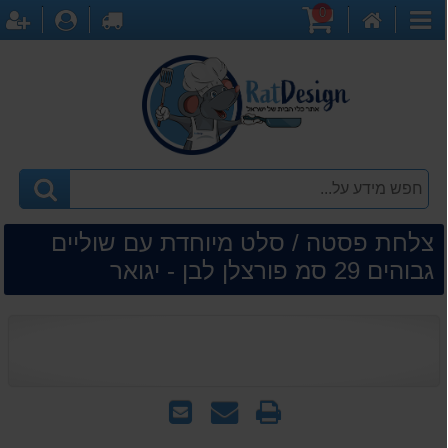
0
דף
עגלת
לקופה
התחברו
ה
קטגוריות
הבית
קניות
צלחת פסטה / סלט מיוחדת עם שוליים
גבוהים 29 סמ פורצלן לבן - יגואר
הדפס
שאל
שלח
אותנו
לחבר